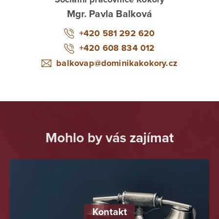
Jednolůžkový pokoj s koupelnou
380,- Kč
Mgr. Pavla Balková
Jednolůžkový pokoj
370,- Kč
+420 581 292 620
Dvoulůžkový s koupelnou
335,- Kč
+420 608 834 012
Dvoulůžkový pokoj
330,- Kč
balkovap@dominikakokory.cz
Mohlo by vás zajímat
Kontakt