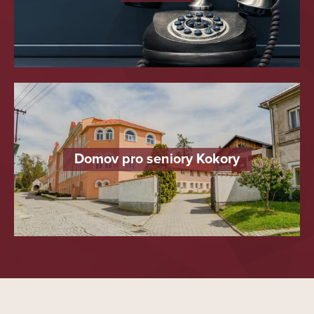
různá sportovní setkání,
kulturní vystoupení,
soutěže,
zájezdy, výlety
vaření, pečení, atd.
Domov pro seniory Kokory