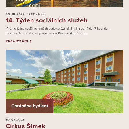
06. 10.
2022
14:00 - 17:00
14. Týden sociálních služeb
V rámci týdne sociálních služeb bude ve čtvrtek 6. října od 14 do 17 hod. den
otevřených dveří domov pro seniory – Kokory 54, 751 05...
Více o této akci
Chráněné bydlení
30. 07.
2023
Cirkus Šimek