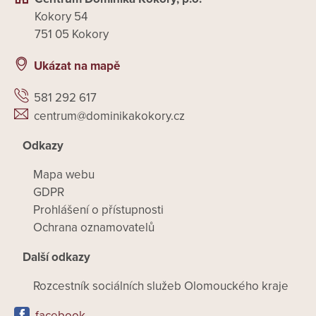
Kokory 54
751 05 Kokory
Ukázat na mapě
581 292 617
centrum@dominikakokory.cz
Odkazy
Mapa webu
GDPR
Prohlášení o přístupnosti
Ochrana oznamovatelů
Další odkazy
Rozcestník sociálních služeb Olomouckého kraje
facebook