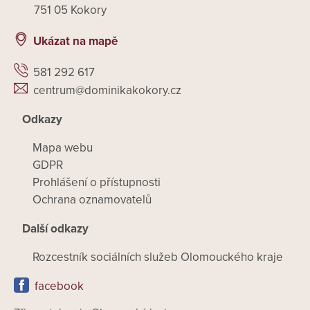
751 05 Kokory
Ukázat na mapě
581 292 617
centrum@dominikakokory.cz
Odkazy
Mapa webu
GDPR
Prohlášení o přístupnosti
Ochrana oznamovatelů
Další odkazy
Rozcestník sociálních služeb Olomouckého kraje
facebook