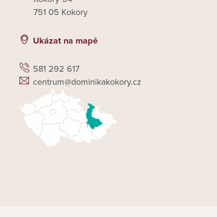
751 05 Kokory
Ukázat na mapě
581 292 617
centrum@dominikakokory.cz