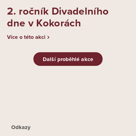
2. ročník Divadelního
dne v Kokorách
Více o této akci
Další proběhlé akce
Odkazy