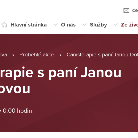
ce
Hlavní stránka
O nás
Služby
Ze živ
ova
Proběhlé akce
Canisterapie s paní Janou D
rapie s paní Janou
ovou
v 0:00 hodin