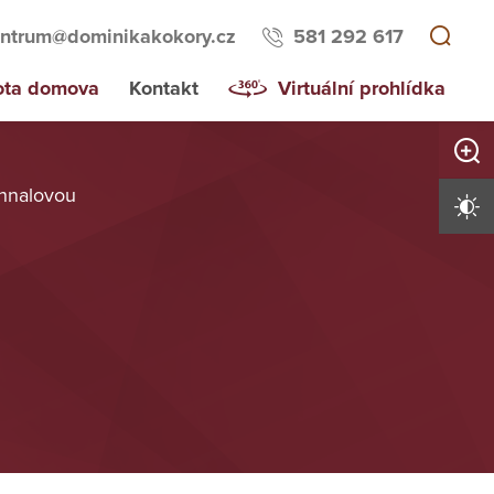
ntrum@dominikakokory.cz
581 292 617
ota domova
Kontakt
Virtuální prohlídka
Zvětši
ohnalovou
Vysoký 