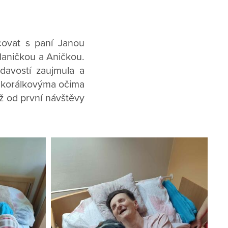
covat s paní Janou
Haničkou a Aničkou.
davostí zaujmula a
a korálkovýma očima
iž od první návštěvy