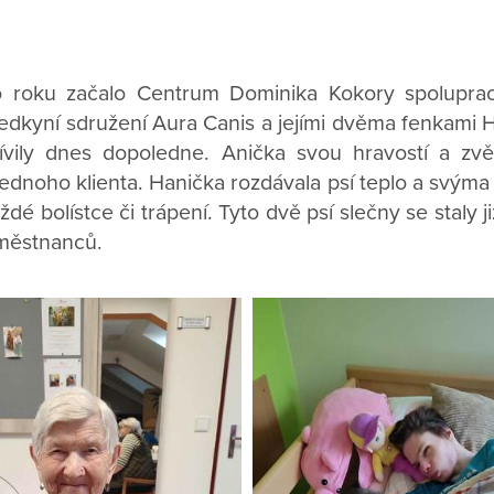
 roku začalo Centrum Dominika Kokory spolupra
dkyní sdružení Aura Canis a jejími dvěma fenkami 
ívily dnes dopoledne. Anička svou hravostí a zvě
ejednoho klienta. Hanička rozdávala psí teplo a svým
dé bolístce či trápení. Tyto dvě psí slečny se staly j
aměstnanců.