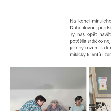
Na konci minulého
Dohnalovou, předse
Ty nás opět navšt
potěšila srdíčko n
jakoby rozuměla kaž
miláčky klientů i z