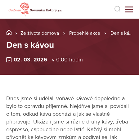
Ze života domova
Proběhlé akce
Den s kávou
Den s kávou
02. 03. 2026
v 0:00 hodin
Dnes jsme si udělali voňavé kávové dopoledne a
bylo to opravdu příjemné. Nejdříve jsme si povídali
o tom, odkud káva pochází a jak se vlastně
připravuje. Ukázali jsme si různé druhy kávy, třeba
espresso, cappuccino nebo latté. Každý si mohl
přivonět ke kávovým zrnkům a podívat se, jak