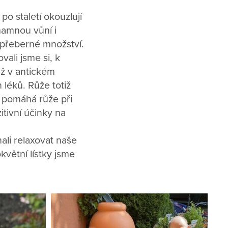
po staletí okouzlují
mamnou vůní i
nepřeberné množství.
ali jsme si, k
iž v antickém
 léků. Růže totiž
í pomáhá růže při
tivní účinky na
hali relaxovat naše
květní lístky jsme