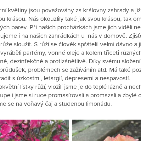
ní květiny jsou považovány za královny zahrady a již 
ou krásou. Nás okouzlily také jak svou krásou, tak o
ých barev. Při našich procházkách jsme jich viděli 
jeme i na našich zahrádkách u nás v domově. Zjišťov
e sloužit. S růží se člověk spřátelil velmi dávno a j
vyráběli parfémy, vonné oleje a kolem třiceti různých
lně, dezinfekčně a protizánětlivě. Díky svému složen
 průdušek, problémech se zažíváním atd. Má také pozi
adit s úzkostmi, letargií, depresemi a nespavostí.
okvětní lístky růží, vložili jsme je do teplé lázně a nec
peli jsme si ruce promasírovali a promazali a zbylé o
íme se na voňavý čaj a studenou limonádu.