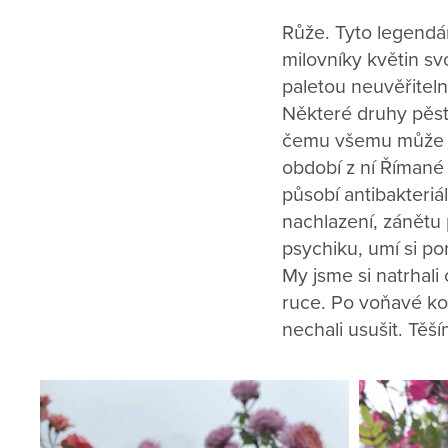
Růže. Tyto legendár
milovníky květin sv
paletou neuvěřiteln
Některé druhy pěstu
čemu všemu může růž
období z ní Římané 
působí antibakteriá
nachlazení, zánětu
psychiku, umí si por
My jsme si natrhali 
ruce. Po voňavé kou
nechali usušit. Těš