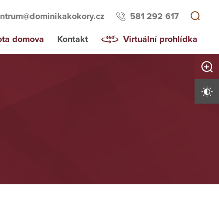
ntrum@dominikakokory.cz
581 292 617
ota domova
Kontakt
Virtuální prohlídka
Zvětši
Vysoký 