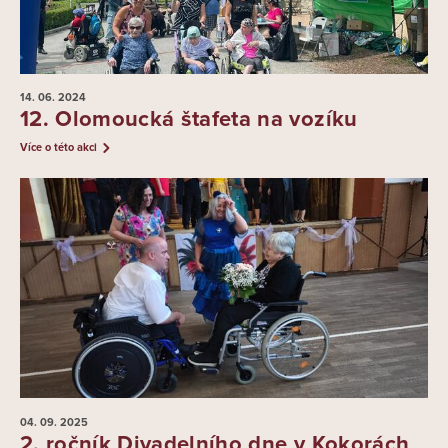
14. 06.
2024
12. Olomoucká štafeta na vozíku
Více o této akci
04. 09.
2025
2. ročník Divadelního dne v Kokorách