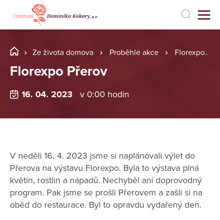
Ze života domova
Proběhlé akce
Florexpo Přerov
Florexpo Přerov
16. 04. 2023
v 0:00 hodin
V neděli 16. 4. 2023 jsme si naplánovali výlet do
Přerova na výstavu Florexpo. Byla to výstava plná
květin, rostlin a nápadů. Nechyběl ani doprovodný
program. Pak jsme se prošli Přerovem a zašli si na
oběd do restaurace. Byl to opravdu vydařený den.