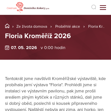
Ze života domova
Proběhlé akce
Floria Kroměříž 2026
Floria Kroměříž 2026
07. 05. 2026
v 0:00 hodin
Tentokrát jsme navštívili Kroměřížské výstaviště, kde
probíhala jarní výstava "Floria". Prohlédli jsme si
instalaci ve výstavním pavilonu, pak jsme prošli
areálem plným kytiček a různých stánků, dali jsme
si dobrý oběd, poslechli si kousek připraveného
vystoupení. Naštěstí nebyla ani zima, ani horko, jen