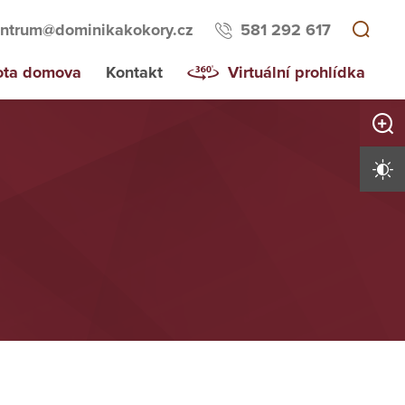
ntrum@dominikakokory.cz
581 292 617
ota domova
Kontakt
Virtuální prohlídka
Zvětši
Vysoký 