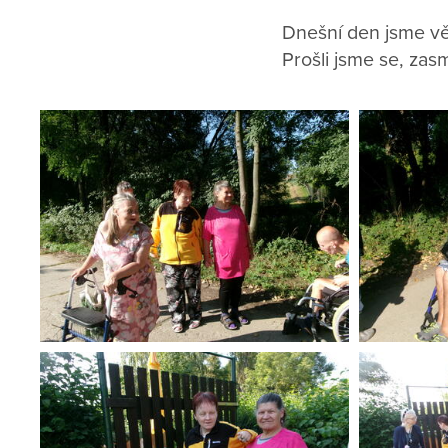
Dnešní den jsme věn
Prošli jsme se, zasm