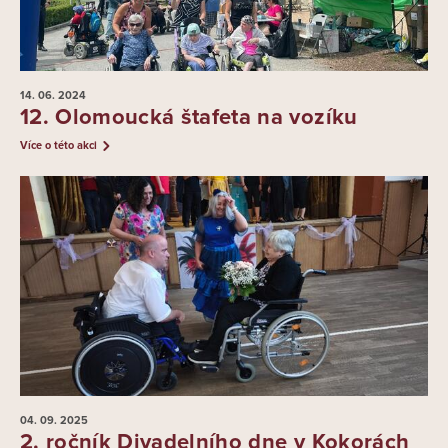
14. 06.
2024
12. Olomoucká štafeta na vozíku
Více o této akci
04. 09.
2025
2. ročník Divadelního dne v Kokorách