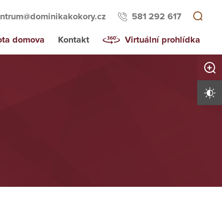
ntrum@dominikakokory.cz
581 292 617
ota domova
Kontakt
Virtuální prohlídka
Zvětši
Vysoký 