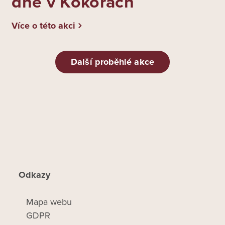
dne v Kokorách
Více o této akci
Další proběhlé akce
Odkazy
Mapa webu
GDPR