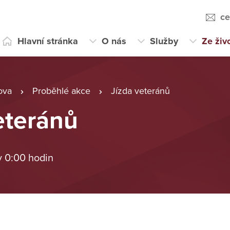
ce
Hlavní stránka
O nás
Služby
Ze živ
ova
Proběhlé akce
Jízda veteránů
eteránů
v 0:00 hodin