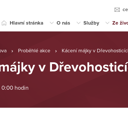
ce
Hlavní stránka
O nás
Služby
Ze živ
ova
Proběhlé akce
Kácení májky v Dřevohosticíc
májky v Dřevohostic
 0:00 hodin