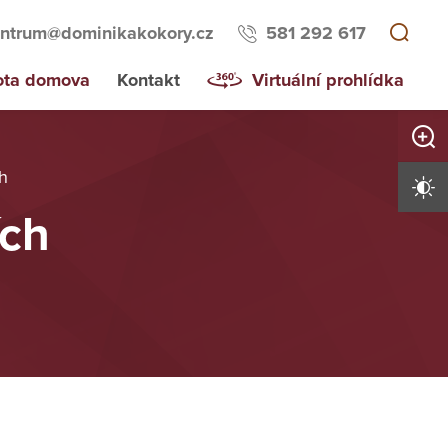
ntrum@dominikakokory.cz
581 292 617
ota domova
Kontakt
Virtuální prohlídka
Zvětši
h
Vysoký 
ích