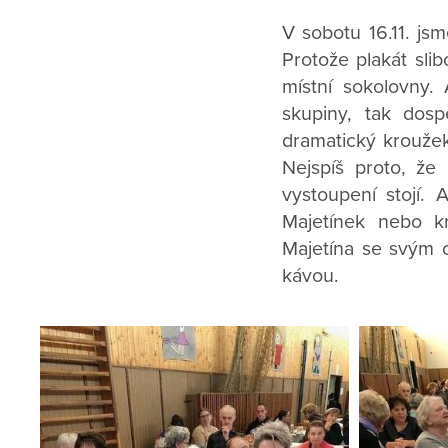
V sobotu 16.11. jsm
Protože plakát sli
místní sokolovny. 
skupiny, tak dosp
dramatický kroužek
Nejspíš proto, že
vystoupení stojí.
Majetínek nebo kr
Majetína se svým c
kávou.