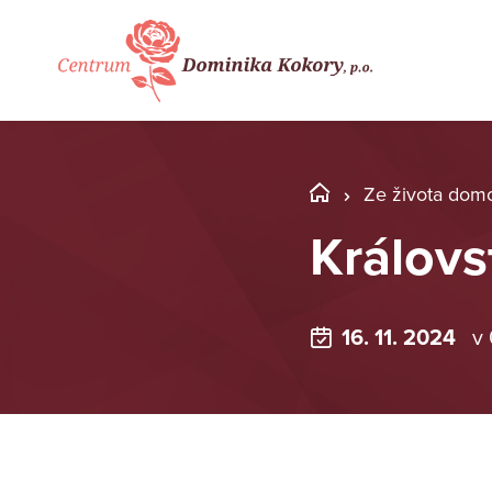
Ze života dom
Královst
16. 11. 2024
v