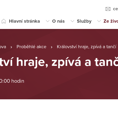
ce
Hlavní stránka
O nás
Služby
Ze živ
ova
Proběhlé akce
Království hraje, zpívá a tančí
ví hraje, zpívá a tanč
 0:00 hodin