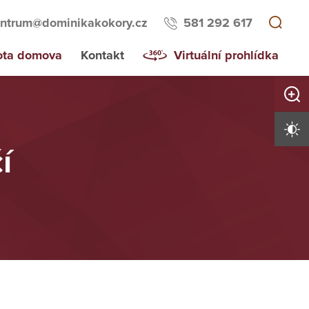
ntrum@dominikakokory.cz
581 292 617
ota domova
Kontakt
Virtuální prohlídka
Zvětši
Vysoký 
í