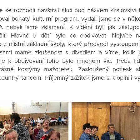
e se rozhodli navštívit akci pod názvem Království h
boval bohatý kulturní program, vydali jsme se v něk
A nebyli jsme zklamaní. K vidění byli jak zástup
ělí. Hlavně u dětí bylo co obdivovat. Nejvíce 
 z místní základní školy, který předvedl vystoupení 
 sami máme zkušenost s divadlem a víme, kolik 
 Ale k obdivování toho bylo mnohem víc. Třeba li
ásné kostýmy mažoretek. Zasloužený potlesk skl
ountry tancem. Příjemný zážitek jsme si doplnili 