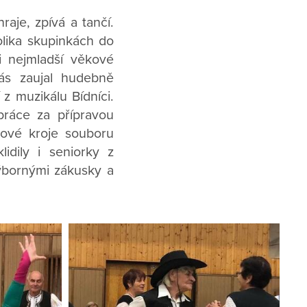
raje, zpívá a tančí.
olika skupinkách do
ci nejmladší věkové
nás zaujal hudebně
z muzikálu Bídníci.
práce za přípravou
dové kroje souboru
idily i seniorky z
výbornými zákusky a