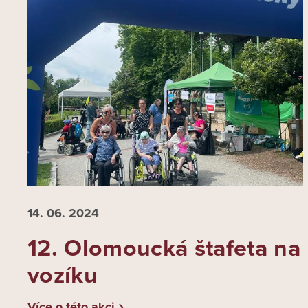
14. 06.
2024
12. Olomoucká štafeta na
vozíku
Více o této akci