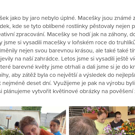
ek jako by jaro nebylo úplné. Macešky jsou známé 
ek, kde se tyto oblíbené rostlinky pěstovaly nejen p
reativní zpracování. Macešky se hodí jak na záhony, do
y jsme si vysadili macešky v loňském roce do truhlík
dměnily nejen svou barevnou krásou, ale také také tí
jevily na naší zahrádce. Letos jsme si vysadili ještě 
eré barevné květy jsme otrhali a dali jsme si je do kn
nihy, aby zátěž byla co největší a výsledek do nejlepš
t nejméně deset dní. Využijeme je pak na výrobu byl
si plánujeme vytvořit květinové obrázky na pověšení