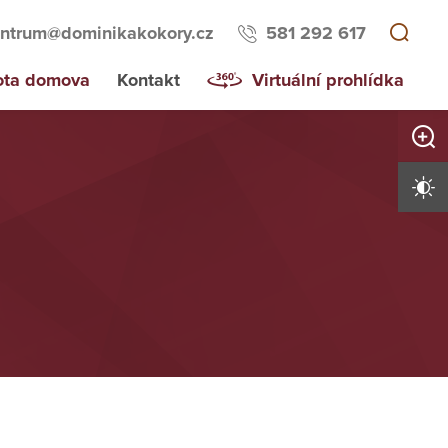
ntrum@dominikakokory.cz
581 292 617
ota domova
Kontakt
Virtuální prohlídka
Zvětši
Vysoký 