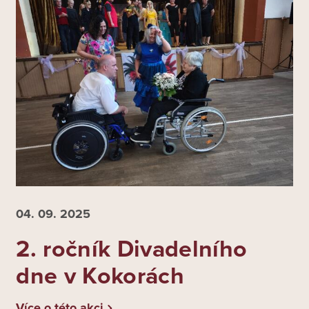
04. 09.
2025
2. ročník Divadelního
dne v Kokorách
Více o této akci