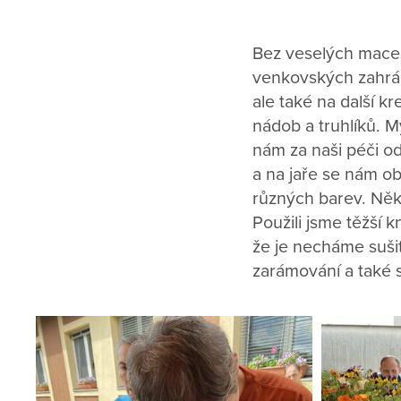
Bez veselých maceš
venkovských zahrád
ale také na další k
nádob a truhlíků. M
nám za naši péči o
a na jaře se nám ob
různých barev. Někt
Použili jsme těžší k
že je necháme suši
zarámování a také 