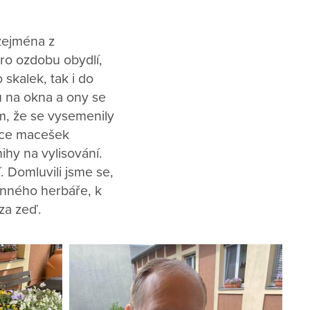
zejména z
ro ozdobu obydlí,
 skalek, tak i do
ů na okna a ony se
m, že se vysemenily
více macešek
ihy na vylisování.
í. Domluvili jsme se,
inného herbáře, k
 za zeď.