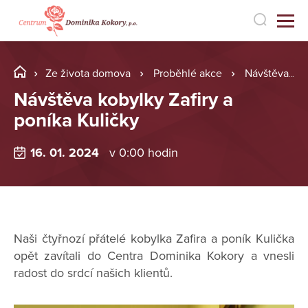
Ze života domova
Proběhlé akce
Návštěva kobylky Zafiry a poníka Kuličky
Návštěva kobylky Zafiry a
poníka Kuličky
16. 01. 2024
v 0:00 hodin
Naši čtyřnozí přátelé kobylka Zafira a poník Kulička
opět zavítali do Centra Dominika Kokory a vnesli
radost do srdcí našich klientů.