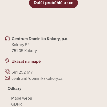
Další proběhlé akce
Centrum Dominika Kokory, p.o.
Kokory 54
751 05 Kokory
Ukázat na mapě
581 292 617
centrum@dominikakokory.cz
Odkazy
Mapa webu
GDPR