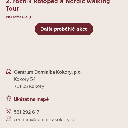
2. ročník Rotoped a Nordic walking
Tour
Více o této akci
Další proběhlé akce
Centrum Dominika Kokory, p.o.
Kokory 54
751 05 Kokory
Ukázat na mapě
581 292 617
centrum@dominikakokory.cz