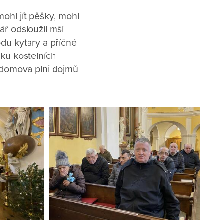
ohl jít pěšky, mohl
ář odsloužil mši
du kytary a příčné
uku kostelních
o domova plni dojmů