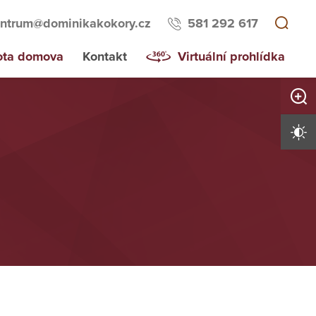
ntrum@dominikakokory.cz
581 292 617
ota domova
Kontakt
Virtuální prohlídka
Zvětši
Vysoký 