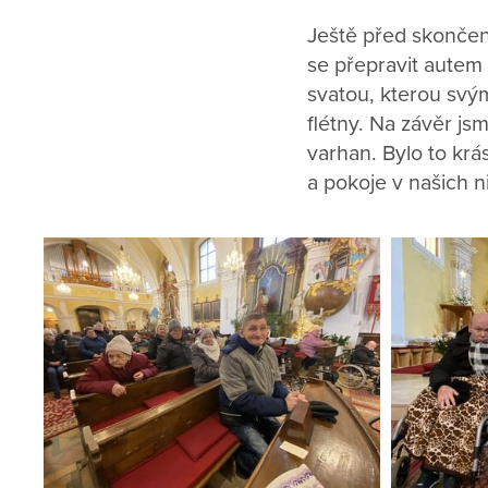
Ještě před skončení
se přepravit autem 
svatou, kterou svý
flétny. Na závěr js
varhan. Bylo to krá
a pokoje v našich n