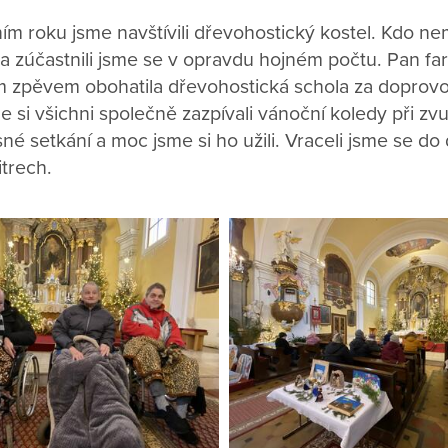
m roku jsme navštívili dřevohostický kostel. Kdo nem
a zúčastnili jsme se v opravdu hojném počtu. Pan far
m zpěvem obohatila dřevohostická schola za doprovo
me si všichni společně zazpívali vánoční koledy při zv
sné setkání a moc jsme si ho užili. Vraceli jsme se d
itrech.