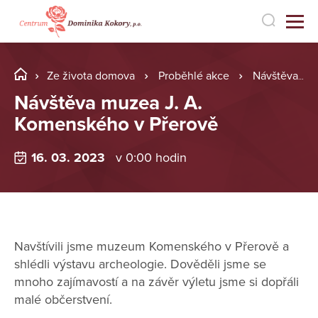
Ze života domova
Proběhlé akce
Návštěva muzea J. A. Komenského v Přerově
Návštěva muzea J. A.
Komenského v Přerově
16. 03. 2023
v 0:00 hodin
Navštívili jsme muzeum Komenského v Přerově a
shlédli výstavu archeologie. Dověděli jsme se
mnoho zajímavostí a na závěr výletu jsme si dopřáli
malé občerstvení.