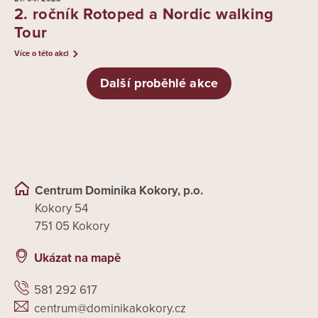
2. ročník Rotoped a Nordic walking
Tour
Více o této akci
Další proběhlé akce
Centrum Dominika Kokory, p.o.
Kokory 54
751 05 Kokory
Ukázat na mapě
581 292 617
centrum@dominikakokory.cz