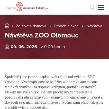
Ze života domova
Proběhlé akce
Návštěva ZOO Olomouc
Návštěva ZOO Olomouc
09. 06. 2026
v 0:00 hodin
Společně jsme jsme si naplánovali celodenní výlet do ZOO
Olomouc. Vyzbrojili jsme se batůžky a dopravu autem jsme
tentokrát vyměnili za dopravu veřejnou, protože i cestování
vlakem má své kouzlo. Během procházky zahradou jsme
pozorovali řadu zajímavých - známých i méně známých zvířat a
dověděli se o nich různé zajímavosti. Počasí nám přálo, tak jsme
si mohli výlet v pohodě užít.