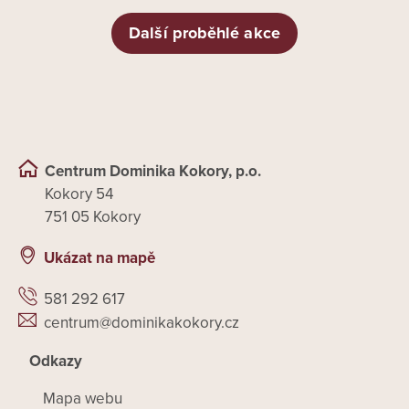
Další proběhlé akce
Centrum Dominika Kokory, p.o.
Kokory 54
751 05 Kokory
Ukázat na mapě
581 292 617
centrum@dominikakokory.cz
Odkazy
Mapa webu