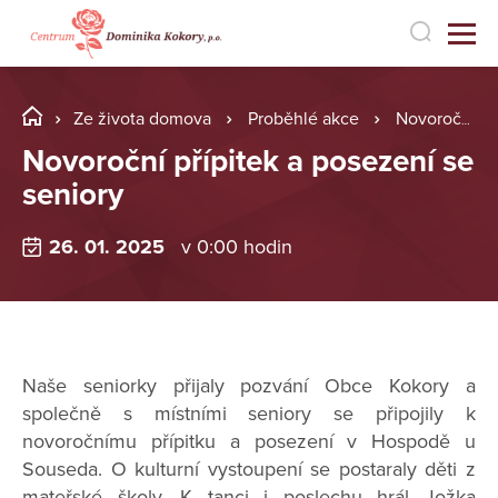
Ze života domova
Proběhlé akce
Novoroční přípitek a posezení se seniory
Novoroční přípitek a posezení se
seniory
26. 01. 2025
v 0:00 hodin
Naše seniorky přijaly pozvání Obce Kokory a
společně s místními seniory se připojily k
novoročnímu přípitku a posezení v Hospodě u
Souseda. O kulturní vystoupení se postaraly děti z
mateřské školy. K tanci i poslechu hrál Jožka