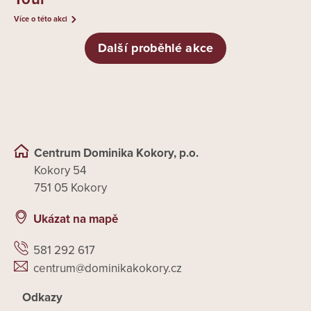
Více o této akci
Další proběhlé akce
Centrum Dominika Kokory, p.o.
Kokory 54
751 05 Kokory
Ukázat na mapě
581 292 617
centrum@dominikakokory.cz
Odkazy