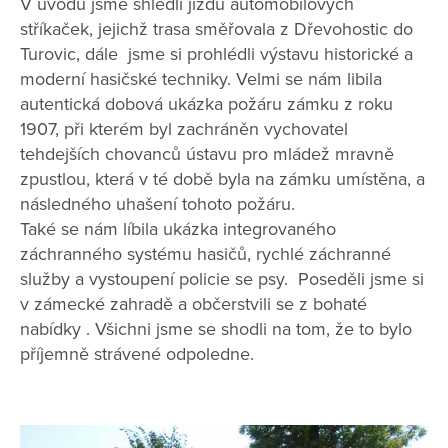
V úvodu jsme shlédli jízdu automobilových
stříkaček, jejichž trasa směřovala z Dřevohostic do
Turovic, dále jsme si prohlédli výstavu historické a
moderní hasičské techniky. Velmi se nám libila
autentická dobová ukázka požáru zámku z roku
1907, při kterém byl zachráněn vychovatel
tehdejších chovanců ústavu pro mládež mravně
zpustlou, která v té době byla na zámku umístěna, a
následného uhašení tohoto požáru.
Také se nám líbila ukázka integrovaného
záchranného systému hasičů, rychlé záchranné
služby a vystoupení policie se psy. Poseděli jsme si
v zámecké zahradě a občerstvili se z bohaté
nabídky . Všichni jsme se shodli na tom, že to bylo
příjemně strávené odpoledne.