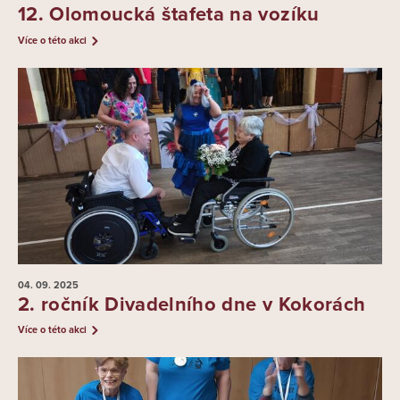
12. Olomoucká štafeta na vozíku
Více o této akci
04. 09.
2025
2. ročník Divadelního dne v Kokorách
Více o této akci