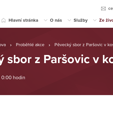
ce
Hlavní stránka
O nás
Služby
Ze živ
ova
Proběhlé akce
Pěvecký sbor z Paršovic v ko
 sbor z Paršovic v k
 0:00 hodin