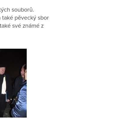
kých souborů.
a také pěvecký sbor
m také své známé z