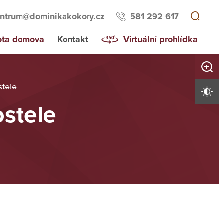
ntrum@dominikakokory.cz
581 292 617
ota domova
Kontakt
Virtuální prohlídka
Zvětši
stele
Vysoký 
ostele