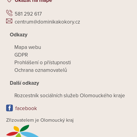
Ukázat na mapě
581 292 617
centrum@dominikakokory.cz
Odkazy
Mapa webu
GDPR
Prohlášení o přístupnosti
Ochrana oznamovatelů
Další odkazy
Rozcestník sociálních služeb Olomouckého kraje
facebook
Zřizovatelem je Olomoucký kraj