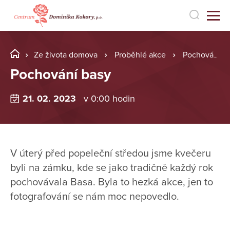
Ze života domova
Proběhlé akce
Pochování basy
Pochování basy
21. 02. 2023
v 0:00 hodin
V úterý před popeleční středou jsme kvečeru
byli na zámku, kde se jako tradičně každý rok
pochovávala Basa. Byla to hezká akce, jen to
fotografování se nám moc nepovedlo.