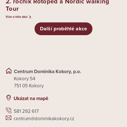
2. ročník Rotoped a Nordic walking
Tour
Více o této akci
Další proběhlé akce
Centrum Dominika Kokory, p.o.
Kokory 54
751 05 Kokory
Ukázat na mapě
581 292 617
centrum@dominikakokory.cz