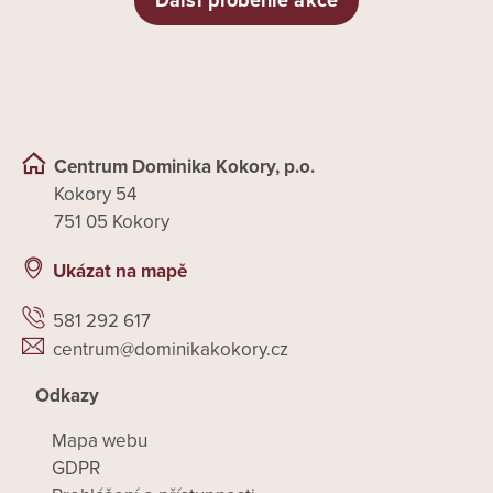
Další proběhlé akce
Centrum Dominika Kokory, p.o.
Kokory 54
751 05 Kokory
Ukázat na mapě
581 292 617
centrum@dominikakokory.cz
Odkazy
Mapa webu
GDPR