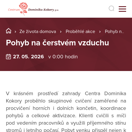
Ze života domova
Proběhlé akce
Pohyb na čerstvém vzduchu
Pohyb na čerstvém vzduchu
27. 05. 2026
v 0:00 hodin
V krásném prostředí zahrady Centra Dominika
Kokory proběhlo skupinové cvičení zaměřené na
procvičení horních i dolních končetin, koordinace
pohybů a celkové aktivizace. Klienti cvičili s míči
pod vedením pracovníků a využili příjemného stínu
stromů i letního počasí. Pobyt venku přispěl nejen k