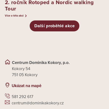
2. ročník Rotoped a Nordic walking
Tour
Více o této akci
Další proběhlé akce
Centrum Dominika Kokory, p.o.
Kokory 54
751 05 Kokory
Ukázat na mapě
581 292 617
centrum@dominikakokory.cz