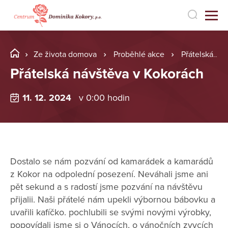
Ze života domova
Proběhlé akce
Přátelská návštěva v Kokorách
Přátelská návštěva v Kokorách
11. 12. 2024
v 0:00 hodin
Dostalo se nám pozvání od kamarádek a kamarádů
z Kokor na odpolední posezení. Neváhali jsme ani
pět sekund a s radostí jsme pozvání na návštěvu
přijalii. Naši přátelé nám upekli výbornou bábovku a
uvařili kafíčko. pochlubili se svými novými výrobky,
popovídali jsme si o Vánocích, o vánočních zvycích