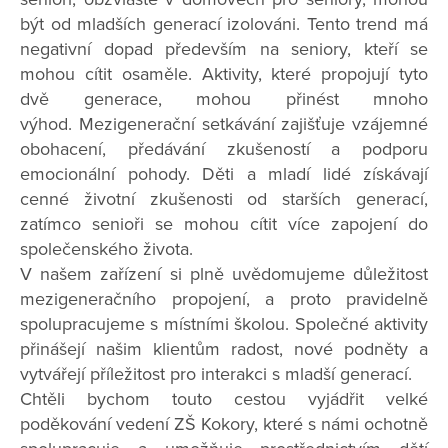
být od mladších generací izolováni. Tento trend má
negativní dopad především na seniory, kteří se
mohou cítit osaměle. Aktivity, které propojují tyto
dvě generace, mohou přinést mnoho
výhod. Mezigenerační setkávání zajišťuje vzájemné
obohacení, předávání zkušeností a podporu
emocionální pohody. Děti a mladí lidé získávají
cenné životní zkušenosti od starších generací,
zatímco senioři se mohou cítit více zapojení do
společenského života.
V našem zařízení si plně uvědomujeme důležitost
mezigeneračního propojení, a proto pravidelně
spolupracujeme s místními školou. Společné aktivity
přinášejí našim klientům radost, nové podněty a
vytvářejí příležitost pro interakci s mladší generací.
Chtěli bychom touto cestou vyjádřit velké
poděkování vedení ZŠ Kokory, které s námi ochotně