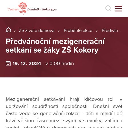
Ze života domova
Proběhlé akce
Předvánoční mezigenerační setkání se žáky ZŠ Kokory
Předvánoční mezigenerační
setkání se žáky ZŠ Kokory
19. 12. 2024
v 0:00 hodin
Mezigenerační setkávání hrají klíčovou roli v
udržování soudržnosti společnosti. Dnešní svět
často vede ke generační izolaci – děti a mladí lidé
tráví většinu času mezi svými vrstevníky, zatímco
senioři, obzvláště v domovech pro seniory, mohou