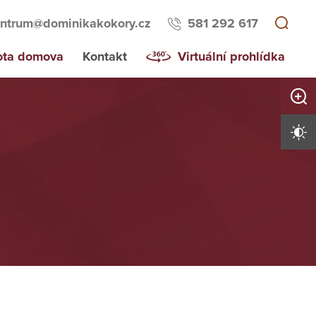
ntrum@dominikakokory.cz
581 292 617
ota domova
Kontakt
Virtuální prohlídka
Zvětši
Vysoký 