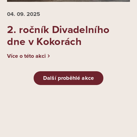
04. 09.
2025
2. ročník Divadelního
dne v Kokorách
Více o této akci
Další proběhlé akce