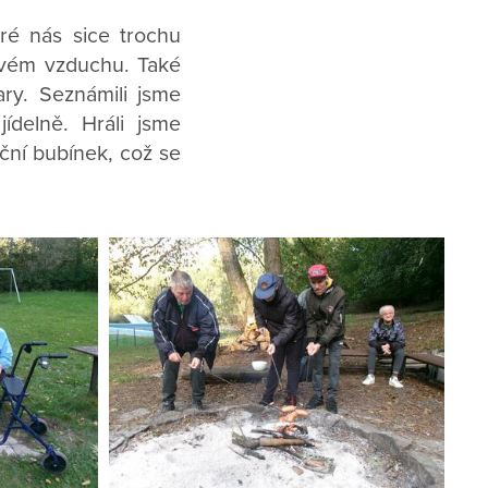
eré nás sice trochu
stvém vzduchu. Také
ry. Seznámili jsme
ídelně. Hráli jsme
ační bubínek, což se