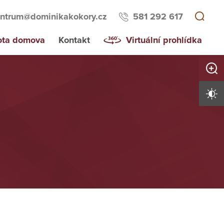
ntrum@dominikakokory.cz
581 292 617
ota domova
Kontakt
Virtuální prohlídka
Zvětši
Vysoký 