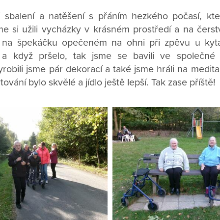
i sbalení a natěšení s přáním hezkého počasí, kt
 jsme si užili vycházky v krásném prostředí a na čer
i na špekáčku opečeném na ohni při zpěvu u kyta
 a když pršelo, tak jsme se bavili ve společné j
robili jsme pár dekorací a také jsme hráli na medit
ování bylo skvělé a jídlo ještě lepší. Tak zase příště!