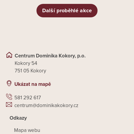
Další proběhlé akce
Centrum Dominika Kokory, p.o.
Kokory 54
751 05 Kokory
Ukázat na mapě
581 292 617
centrum@dominikakokory.cz
Odkazy
Mapa webu