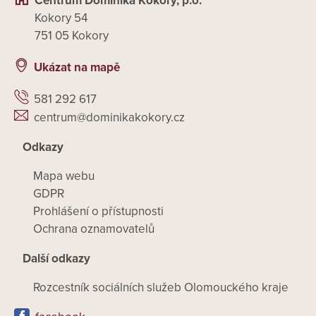
Centrum Dominika Kokory, p.o.
Kokory 54
751 05 Kokory
Ukázat na mapě
581 292 617
centrum@dominikakokory.cz
Odkazy
Mapa webu
GDPR
Prohlášení o přístupnosti
Ochrana oznamovatelů
Další odkazy
Rozcestník sociálních služeb Olomouckého kraje