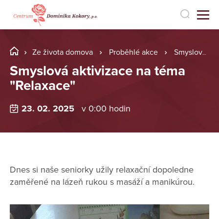
Ze života domova
Proběhlé akce
Smyslová aktivizace na téma "Relaxace"
Smyslová aktivizace na téma
"Relaxace"
23. 02. 2025
v 0:00 hodin
Dnes si naše seniorky užily relaxační dopoledne
zaměřené na lázeň rukou s masáží a manikúrou.