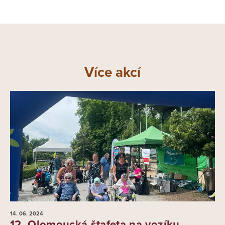
Více akcí
14. 06.
2024
12. Olomoucká štafeta na vozíku