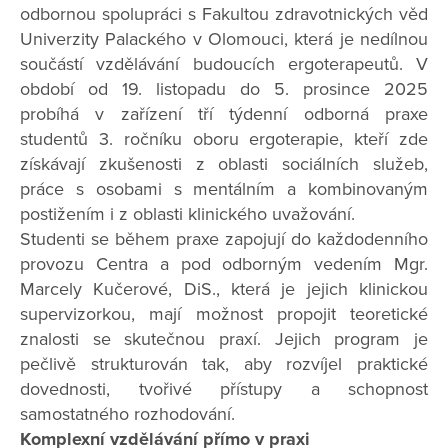
odbornou spolupráci s Fakultou zdravotnických věd
Univerzity Palackého v Olomouci, která je nedílnou
součástí vzdělávání budoucích ergoterapeutů. V
období od 19. listopadu do 5. prosince 2025
probíhá v zařízení tří týdenní odborná praxe
studentů 3. ročníku oboru ergoterapie, kteří zde
získávají zkušenosti z oblasti sociálních služeb,
práce s osobami s mentálním a kombinovaným
postižením i z oblasti klinického uvažování.
Studenti se během praxe zapojují do každodenního
provozu Centra a pod odborným vedením Mgr.
Marcely Kučerové, DiS., která je jejich klinickou
supervizorkou, mají možnost propojit teoretické
znalosti se skutečnou praxí. Jejich program je
pečlivě strukturován tak, aby rozvíjel praktické
dovednosti, tvořivé přístupy a schopnost
samostatného rozhodování.
Komplexní vzdělávání přímo v praxi