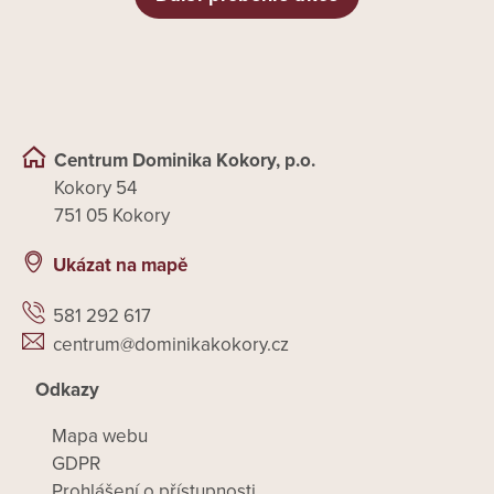
Centrum Dominika Kokory, p.o.
Kokory 54
751 05 Kokory
Ukázat na mapě
581 292 617
centrum@dominikakokory.cz
Odkazy
Mapa webu
GDPR
Prohlášení o přístupnosti