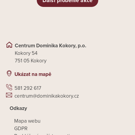
Další proběhlé akce
Centrum Dominika Kokory, p.o.
Kokory 54
751 05 Kokory
Ukázat na mapě
581 292 617
centrum@dominikakokory.cz
Odkazy
Mapa webu
GDPR