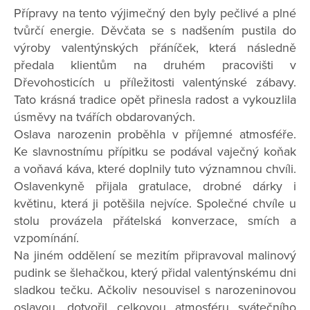
Přípravy na tento výjimečný den byly pečlivé a plné
tvůrčí energie. Děvčata se s nadšením pustila do
výroby valentýnských přáníček, která následně
předala klientům na druhém pracovišti v
Dřevohosticích u příležitosti valentýnské zábavy.
Tato krásná tradice opět přinesla radost a vykouzlila
úsměvy na tvářích obdarovaných.
Oslava narozenin proběhla v příjemné atmosféře.
Ke slavnostnímu přípitku se podával vaječný koňak
a voňavá káva, které doplnily tuto významnou chvíli.
Oslavenkyně přijala gratulace, drobné dárky i
květinu, která ji potěšila nejvíce. Společné chvíle u
stolu provázela přátelská konverzace, smích a
vzpomínání.
Na jiném oddělení se mezitím připravoval malinový
pudink se šlehačkou, který přidal valentýnskému dni
sladkou tečku. Ačkoliv nesouvisel s narozeninovou
oslavou, dotvořil celkovou atmosféru svátečního