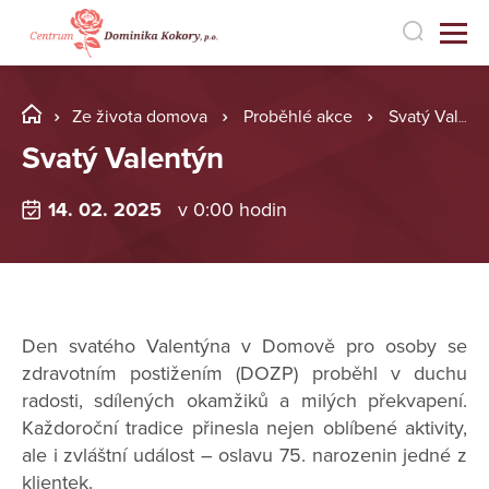
Ze života domova
Proběhlé akce
Svatý Valentýn
Svatý Valentýn
14. 02. 2025
v 0:00 hodin
Den svatého Valentýna v Domově pro osoby se
zdravotním postižením (DOZP) proběhl v duchu
radosti, sdílených okamžiků a milých překvapení.
Každoroční tradice přinesla nejen oblíbené aktivity,
ale i zvláštní událost – oslavu 75. narozenin jedné z
klientek.