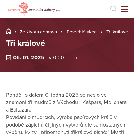
Ze života domova
Proběhlé akce
Tři králové
Tři králové
06. 01. 2025
v 0:00 hodin
Pondělí s datem 6. ledna 2025 se neslo ve
znamení tří mudrců z Východu - Kašpara, Melichara
a Baltazara.
Povídání o mudrcích, výroba papírových králů v
podobě zápichů či jiných výtvorů dle samostatných
výběrů, kvízy i připomenutí tříkrálové písně:" My tři