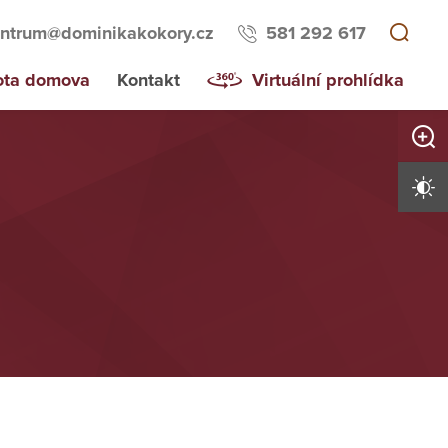
ntrum@dominikakokory.cz
581 292 617
ota domova
Kontakt
Virtuální prohlídka
Zvětši
Vysoký 