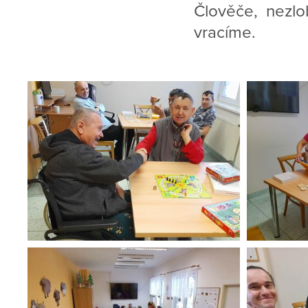
Člověče, nezlob 
vracíme.