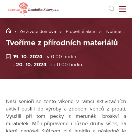
Ze života domova
Proběhlé akce
Tvoříme z přírodních materiálů
Tvoříme z přírodních materiálů
19. 10. 2024
v 0:00 hodin
- 20. 10. 2024
do 0:00 hodin
Naši senioři se tento víkend v rámci aktivizačních
aktivit pustili do výroby a zdobení věnců z proutí.
Využili při tom pecky z meruněk, broskví a
mirabelek. Měli připravené i různé druhy šišek, na
které nanášeli štětcem bílé lepidlo a následně je