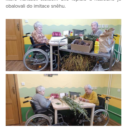
obalovali do imitace sněhu.