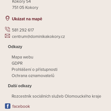
Kokory 54
751 05 Kokory
Ukázat na mapě
581 292 617
centrum@dominikakokory.cz
Odkazy
Mapa webu
GDPR
Prohlášení o přístupnosti
Ochrana oznamovatelů
Další odkazy
Rozcestník sociálních služeb Olomouckého kraje
facebook