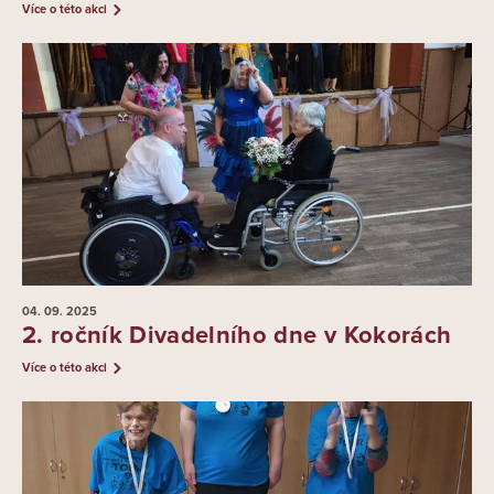
Více o této akci
04. 09.
2025
2. ročník Divadelního dne v Kokorách
Více o této akci