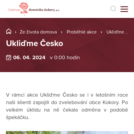
Ze života domova
Proběhlé akce
Ukliďme Česko
Ukliďme Česko
06. 04. 2024
v 0:00 hodin
V rámci akce Ukliďme Ćesko se i v letošním roce
naši klienti zapojili do zvelebování obce Kokory. Po
velkém úklidu na ně čekala odměna v podobě
špekáčku.