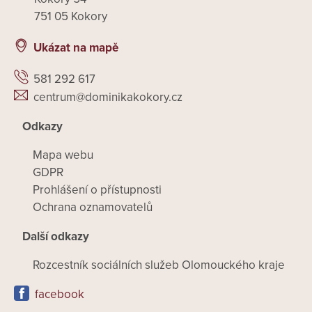
751 05 Kokory
Ukázat na mapě
581 292 617
centrum@dominikakokory.cz
Odkazy
Mapa webu
GDPR
Prohlášení o přístupnosti
Ochrana oznamovatelů
Další odkazy
Rozcestník sociálních služeb Olomouckého kraje
facebook