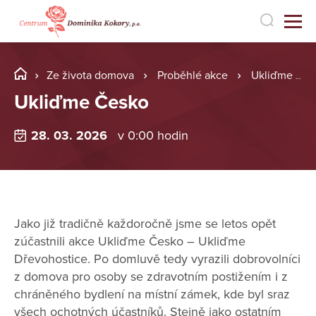
Ze života domova
Proběhlé akce
Ukliďme Česko
Ukliďme Česko
28. 03. 2026
v 0:00 hodin
Jako již tradičně každoročně jsme se letos opět
zúčastnili akce Ukliďme Česko – Ukliďme
Dřevohostice. Po domluvě tedy vyrazili dobrovolníci
z domova pro osoby se zdravotním postižením i z
chráněného bydlení na místní zámek, kde byl sraz
všech ochotných účastníků. Stejně jako ostatním