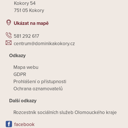
Kokory 54
751 05 Kokory
Ukázat na mapě
581 292 617
centrum@dominikakokory.cz
Odkazy
Mapa webu
GDPR
Prohlášení o přístupnosti
Ochrana oznamovatelů
Další odkazy
Rozcestník sociálních služeb Olomouckého kraje
facebook