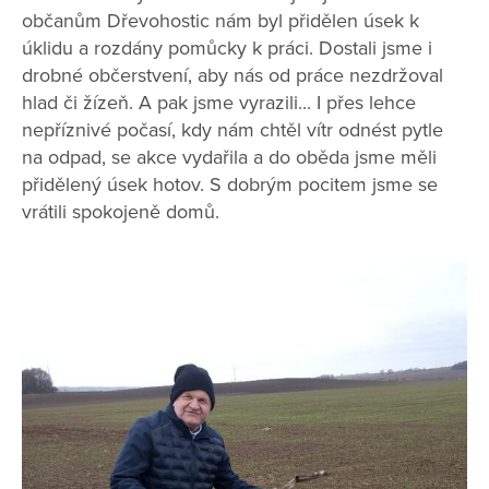
občanům Dřevohostic nám byl přidělen úsek k
úklidu a rozdány pomůcky k práci. Dostali jsme i
drobné občerstvení, aby nás od práce nezdržoval
hlad či žízeň. A pak jsme vyrazili... I přes lehce
nepříznivé počasí, kdy nám chtěl vítr odnést pytle
na odpad, se akce vydařila a do oběda jsme měli
přidělený úsek hotov. S dobrým pocitem jsme se
vrátili spokojeně domů.