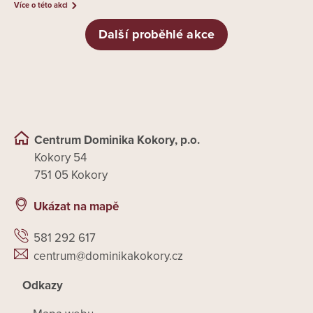
Více o této akci
Další proběhlé akce
Centrum Dominika Kokory, p.o.
Kokory 54
751 05 Kokory
Ukázat na mapě
581 292 617
centrum@dominikakokory.cz
Odkazy