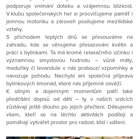
podporuje vnímání doteku a vzájemnou blízkost.
V klubu společenských her si procvičujeme paměť i
jemnou motoriku a zároveň posilujeme mezilidské
vztahy.
S příchodem teplých dnů se přesouváme na
zahradu, kde se věnujeme přesazování květin a
práci s bylinkami. Ta má kromě relaxačního účinku i
významnou smyslovou hodnotu – vůně máty,
meduňky či levandule v nás probouzí vzpomínky a
navozuje pohodu. Nechybí ani společná příprava
bylinkových limonád, které nás příjemně osvěží.
K silným a dojemným momentům patří také
předčítání dopisů od dětí – ty v našich srdcích
zůstávají ještě dlouho po jejich přečtení. Děkujeme
všem, kteří se na těchto aktivitách podílejí a
pomáhají vytvářet prostor pro radost, klid i sdílení.