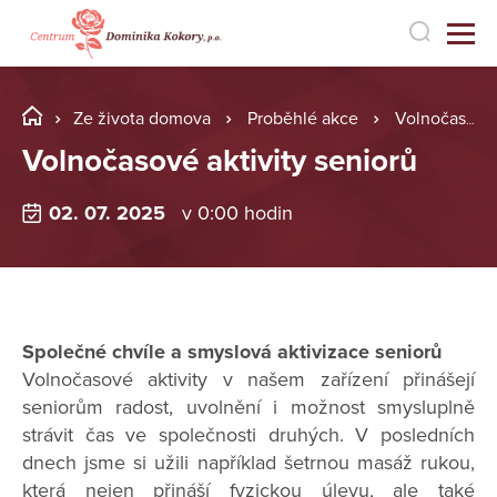
Ze života domova
Proběhlé akce
Volnočasové aktivity seniorů
Volnočasové aktivity seniorů
02. 07. 2025
v 0:00 hodin
Společné chvíle a smyslová aktivizace seniorů
Volnočasové aktivity v našem zařízení přinášejí
seniorům radost, uvolnění i možnost smysluplně
strávit čas ve společnosti druhých. V posledních
dnech jsme si užili například šetrnou masáž rukou,
která nejen přináší fyzickou úlevu, ale také