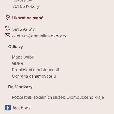
Kokory 54
751 05 Kokory
Ukázat na mapě
581 292 617
centrum@dominikakokory.cz
Odkazy
Mapa webu
GDPR
Prohlášení o přístupnosti
Ochrana oznamovatelů
Další odkazy
Rozcestník sociálních služeb Olomouckého kraje
facebook