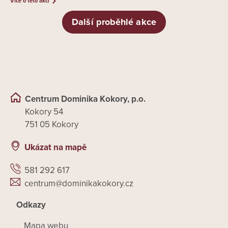
Více o této akci
Další proběhlé akce
Centrum Dominika Kokory, p.o.
Kokory 54
751 05 Kokory
Ukázat na mapě
581 292 617
centrum@dominikakokory.cz
Odkazy
Mapa webu