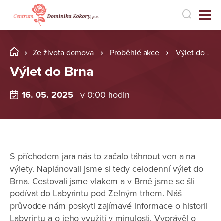
Ze života domova
Proběhlé akce
Výlet do Brna
Výlet do Brna
16. 05. 2025
v 0:00 hodin
S příchodem jara nás to začalo táhnout ven a na
výlety. Naplánovali jsme si tedy celodenní výlet do
Brna. Cestovali jsme vlakem a v Brně jsme se šli
podívat do Labyrintu pod Zelným trhem. Náš
průvodce nám poskytl zajímavé informace o historii
Labyrintu a o jeho využití v minulosti. Vyprávěl o