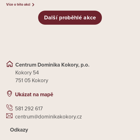
Více o této akci
Další proběhlé akce
Centrum Dominika Kokory, p.o.
Kokory 54
751 05 Kokory
Ukázat na mapě
581 292 617
centrum@dominikakokory.cz
Odkazy