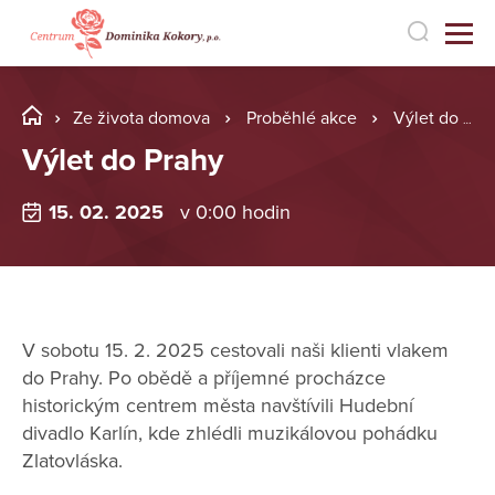
Ze života domova
Proběhlé akce
Výlet do Prahy
Výlet do Prahy
15. 02. 2025
v 0:00 hodin
V sobotu 15. 2. 2025 cestovali naši klienti vlakem
do Prahy. Po obědě a příjemné procházce
historickým centrem města navštívili Hudební
divadlo Karlín, kde zhlédli muzikálovou pohádku
Zlatovláska.