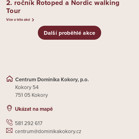
2. ročník Rotoped a Nordic walking
Tour
Více o této akci
Další proběhlé akce
Centrum Dominika Kokory, p.o.
Kokory 54
751 05 Kokory
Ukázat na mapě
581 292 617
centrum@dominikakokory.cz