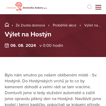
Ze života domova
Proběhlé akce
Výlet na Hostýn
Výlet na Hostýn
06. 08. 2024
v 0:00 hodin
Bylo nám smutno po našem oblíbeném místě - Sv.
Hostýně. Do Hostýnských vrchů je to co by
kamenem dohodil a velmi rádi se tam vracíme.
Domluvili jsme si tedy služební automobil a zažili
jsme opravdu pěkný den na Hostýně. Navštívili jsme
kostel i tamní kapličky, pokochali se krásami přírody