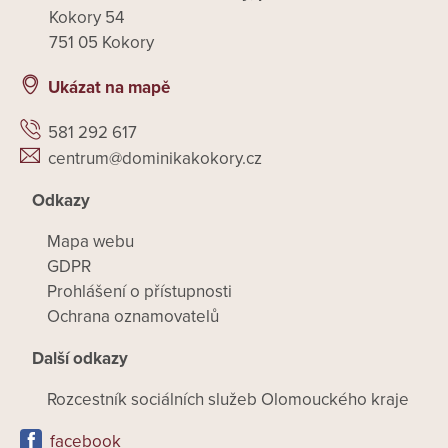
Kokory 54
751 05 Kokory
Ukázat na mapě
581 292 617
centrum@dominikakokory.cz
Odkazy
Mapa webu
GDPR
Prohlášení o přístupnosti
Ochrana oznamovatelů
Další odkazy
Rozcestník sociálních služeb Olomouckého kraje
facebook