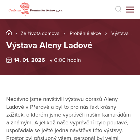
Ze života domova
Proběhlé akce
Výstava Aleny Ladové
Výstava Aleny Ladové
14. 01. 2026
v 0:00 hodin
Nedávno jsme navštívili výstavu obrazů Aleny
Ladové v Přerově a byl to pro nás fakt krásný
zážitek, o kterém jsme vyprávěli našim kamarádům
a známým. A jelikož naše vyprávění bylo poutavé,
uspořádala se ještě jedna návštěva této výstavy.
Prostor byl přístupný všem, personál byl velmi