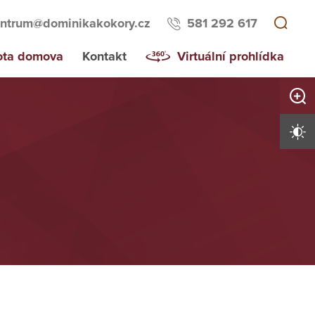
ntrum@dominikakokory.cz
581 292 617
ota domova
Kontakt
Virtuální prohlídka
Zvětši
Vysoký 