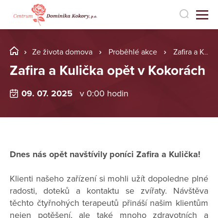
Ze života domova
Proběhlé akce
Zafira a Kulička opět v Kokorách
Zafira a Kulička opět v Kokorách
09. 07. 2025
v 0:00 hodin
Dnes nás opět navštívily poníci Zafira a Kulička!
Klienti našeho zařízení si mohli užít dopoledne plné
radosti, doteků a kontaktu se zvířaty. Návštěva
těchto čtyřnohých terapeutů přináší našim klientům
nejen potěšení, ale také mnoho zdravotních a